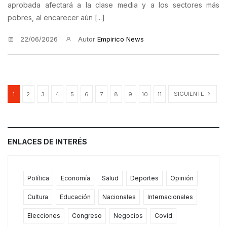
aprobada afectará a la clase media y a los sectores más
pobres, al encarecer aún [...]
22/06/2026
Autor
Empirico News
SIGUIENTE
1
2
3
4
5
6
7
8
9
10
11
ENLACES DE INTERÉS
Política
Economía
Salud
Deportes
Opinión
Cultura
Educación
Nacionales
Internacionales
Elecciones
Congreso
Negocios
Covid